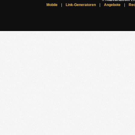
Mobile
|
Link-Generatoren
|
Angebote
|
Rec