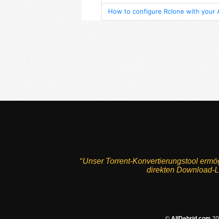
‘‘Unser Torrent-Konvertierungstool ermö
direkten Download-Li
©
AllDebrid.com
200