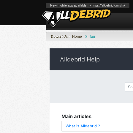
New mobile app available => https://alldebrid.com/m/
Du bist da :
Home
faq