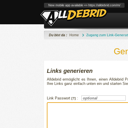
New mobile app available => https://alldebrid.com/m/
Du bist da :
Home
Zugang zum Link-Generat
Gen
Links generieren
Alldebrid ermöglicht es Ihnen, einen Alldebrid 
Ihre Links ganz einfach unten ein und starten Si
Link Passwort
:
[?]