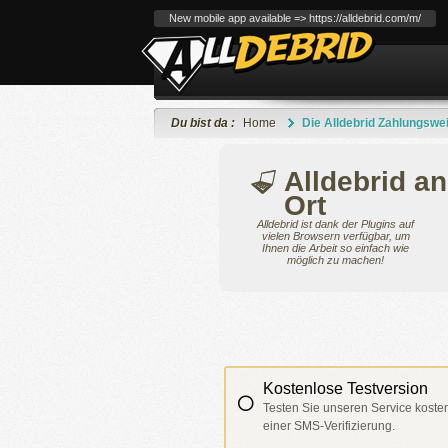
New mobile app available => https://alldebrid.com/m/
Du bist da :
Home
Die Alldebrid Zahlungswe
Alldebrid a
Ort
Alldebrid ist dank der Plugins auf
vielen Browsern verfügbar, um
Ihnen die Arbeit so einfach wie
möglich zu machen!
Kostenlose Testversion
Testen Sie unseren Service koste
einer SMS-Verifizierung.