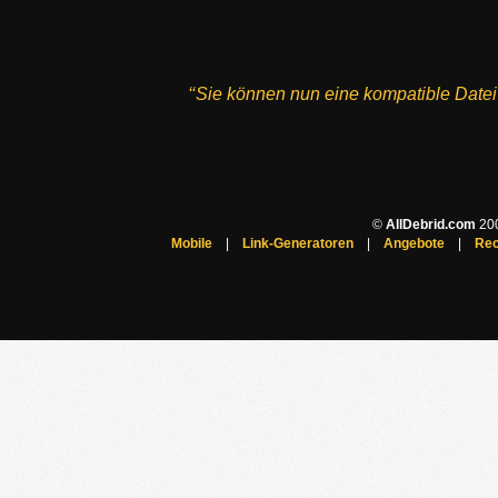
‘‘Sie können nun eine kompatible Datei
©
AllDebrid.com
200
Mobile
|
Link-Generatoren
|
Angebote
|
Rec