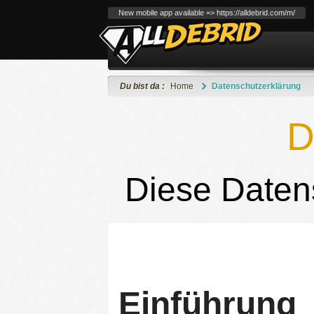
New mobile app available => https://alldebrid.com/m/
Du bist da :
Home
Datenschutzerklärung
D
Diese Daten
Einführung