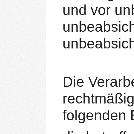
und vor un
unbeabsich
unbeabsich
Die Verarb
rechtmäßig
folgenden B