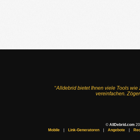
‘‘Alldebrid bietet Ihnen viele Tools w
vereinfachen. Zögern
©
AllDebrid.com
200
Mobile
|
Link-Generatoren
|
Angebote
|
Rec