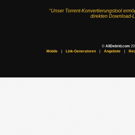
‘‘Unser Torrent-Konvertierungstool ermö
direkten Download-Li
©
AllDebrid.com
200
Mobile
|
Link-Generatoren
|
Angebote
|
Rec